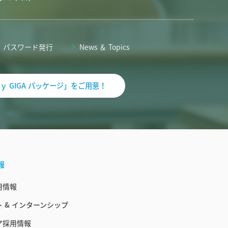
パスワード発行
News ＆ Topics
ｙ GIGA パッケージ」をご用意！
報
用情報
 & インターンシップ
ア採用情報