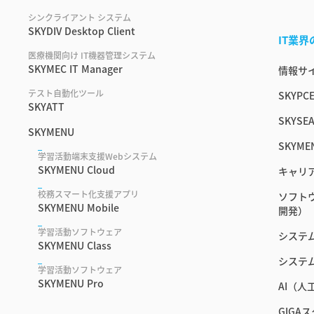
シンクライアント システム
SKYDIV Desktop Client
IT業
医療機関向け IT機器管理システム
SKYMEC IT Manager
情報サイ
テスト自動化ツール
SKYPC
SKYATT
SKYSEA
SKYMENU
SKYME
学習活動端末支援Webシステム
SKYMENU Cloud
キャリ
校務スマート化支援アプリ
ソフト
SKYMENU Mobile
開発）
学習活動ソフトウェア
システ
SKYMENU Class
システ
学習活動ソフトウェア
SKYMENU Pro
AI（
GIGA