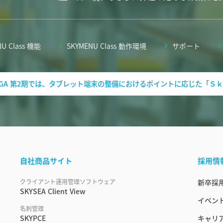
U Class 機能
SKYMENU Class 動作環境
サポート
 GIGA 第2期では、タブレット端末の整備におけるポイントに応じた「Ｓｋ
自社商品サイト
採用情
クライアント運用管理ソフトウェア
新卒採
SKYSEA Client View
イベント
名刺管理
SKYPCE
キャリ