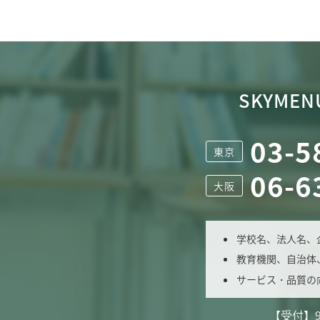
SKYMENU
03-5
東京
06-6
大阪
学校名、法人名、
教育機関、自治体
サービス・品質の
【受付】