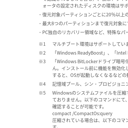
ォータの設定されたディスクの環境はサ
復元対象パーティションごとに20％以上
最大8つのパーティションまで復元対象に
PC独自のリカバリー領域など、特殊なパ
マルチブート環境はサポートしてい
「Windows ReadyBoost」、「Int
「Windows BitLockerド
ん。インストール前に機能を無効化
すると、OSが起動しなくなるなど
記憶域プール、シン・プロビジョニング、
Windowsのシステムファイルを圧
ておりません。以下のコマンドにて
確認することが可能です。
compact /CompactOs:query
圧縮されている場合は、以下のコマ
す。